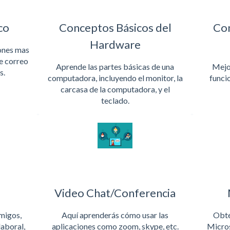
co
Conceptos Básicos del
Con
Hardware
ones mas
e correo
Aprende las partes básicas de una
Mejo
s.
computadora, incluyendo el monitor, la
funci
carcasa de la computadora, y el
teclado.
Video Chat/Conferencia
amigos,
Aquí aprenderás cómo usar las
Obté
laboral,
aplicaciones como zoom, skype, etc.
Micros