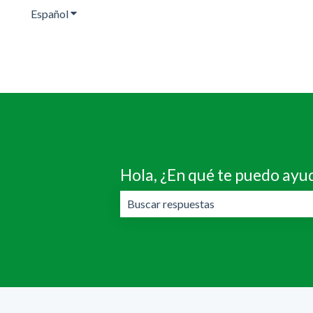
Español
Traducciones de Mostrar submenú de
Hola, ¿En qué te puedo ayu
No hay sugerencias porque el campo 