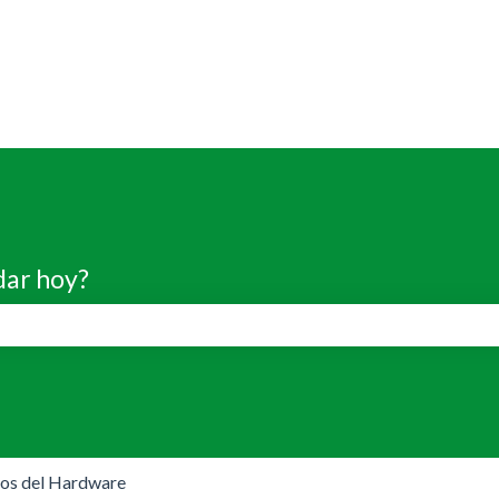
dar hoy?
de búsqueda está vacío.
os del Hardware