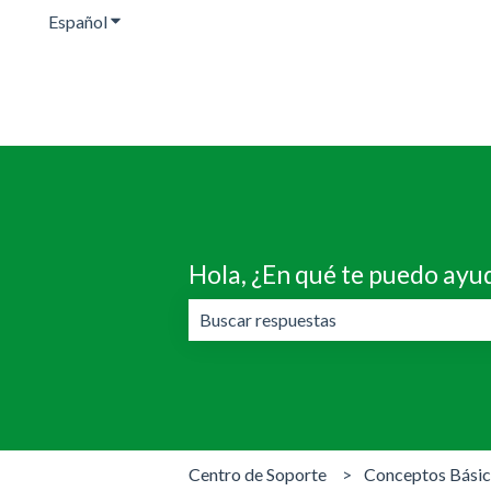
Español
Traducciones de Mostrar submenú de
Hola, ¿En qué te puedo ayu
No hay sugerencias porque el campo 
Centro de Soporte
Conceptos Básic