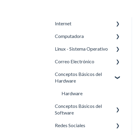
Internet
Computadora
Actividades en Línea
Linux - Sistema Operativo
Seguridad en Internet
Informática Básica
Correo Electrónico
La Nube
Manejo Básico de la
Linux Xubuntu
Computadora
Conceptos Básicos del
Modificando Contraseñas y
GMail
Hardware
Añadiendo Usuarios en
Kubuntu
Hardware
Conceptos Básicos del
Software
Redes Sociales
Tutoriales en video