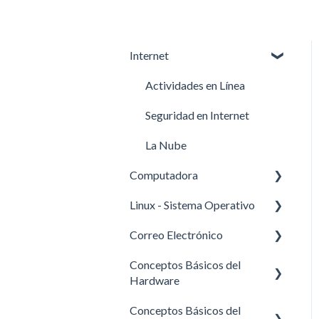
Internet
Actividades en Línea
Seguridad en Internet
La Nube
Computadora
Linux - Sistema Operativo
Informática Básica
Correo Electrónico
Manejo Básico de la
Linux Xubuntu
Computadora
Conceptos Básicos del
Modificando Contraseñas y
GMail
Hardware
Añadiendo Usuarios en
Kubuntu
Conceptos Básicos del
Hardware