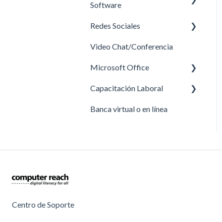
Software
Redes Sociales
Tutoriales en video
Video Chat/Conferencia
Sistema Operativo
Redes Sociales
Microsoft Office
Whatsapp
Capacitación Laboral
PowerPoint
Banca virtual o en línea
currículum
Herramientas de Google
Centro de Soporte